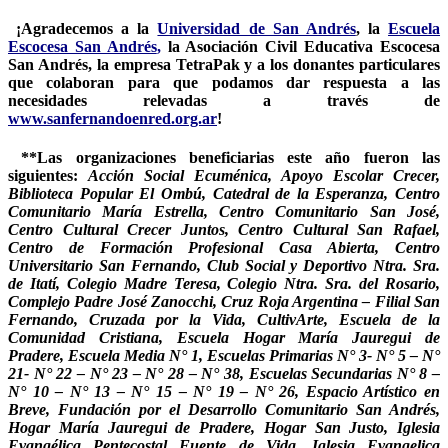
¡Agradecemos a la
Universidad de San Andrés
, la
Escuela
Escocesa San Andrés
,
la Asociación Civil Educativa Escocesa
San Andrés, la empresa TetraPak y a los donantes particulares
que colaboran para que podamos dar respuesta a las
necesidades relevadas a través de
www.sanfernandoenred.org.ar
!
**
Las organizaciones beneficiarias este año fueron las
siguientes:
Acción Social Ecuménica, Apoyo Escolar Crecer,
Biblioteca Popular El Ombú, Catedral de la Esperanza, Centro
Comunitario María Estrella, Centro Comunitario San José,
Centro Cultural Crecer Juntos, Centro Cultural San Rafael,
Centro de Formación Profesional Casa Abierta, Centro
Universitario San Fernando, Club Social y Deportivo Ntra. Sra.
de Itatí, Colegio Madre Teresa, Colegio Ntra. Sra. del Rosario,
Complejo Padre José Zanocchi, Cruz Roja Argentina – Filial San
Fernando, Cruzada por la Vida, CultivArte, Escuela de la
Comunidad Cristiana, Escuela Hogar María Jauregui de
Pradere, Escuela Media N° 1, Escuelas Primarias N° 3- N° 5 – N°
21- N° 22 – N° 23 – N° 28 – N° 38, Escuelas Secundarias N° 8 –
N° 10 – N° 13 – N° 15 – N° 19 – N° 26, Espacio Artístico en
Breve, Fundación por el Desarrollo Comunitario San Andrés,
Hogar María Jauregui de Pradere, Hogar San Justo, Iglesia
Evangélica Pentecostal Fuente de Vida, Iglesia Evangelica