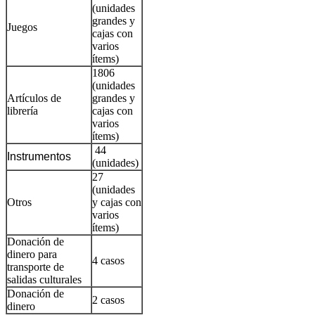
(unidades
grandes y
Juegos
cajas con
varios
ítems)
1806
(unidades
Artículos de
grandes y
librería
cajas con
varios
ítems)
44
Instrumentos
(unidades)
27
(unidades
Otros
y cajas con
varios
ítems)
Donación de
dinero para
4 casos
transporte de
salidas culturales
Donación de
2 casos
dinero