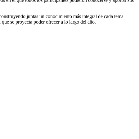
os en el que todos los participantes pudieron conocerse y aportar sus
construyendo juntas un conocimiento más integral de cada tema
n que se proyecta poder ofrecer a lo largo del año.