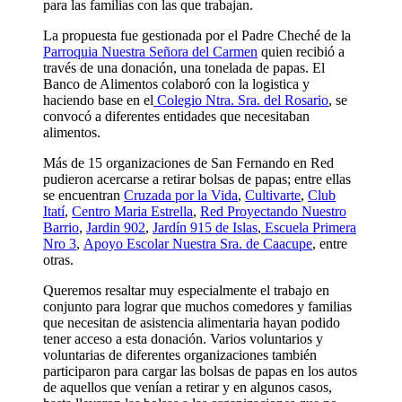
para las familias con las que trabajan.
La propuesta fue gestionada por el Padre Cheché de la
Parroquia Nuestra Señora del Carmen
quien recibió a
través de una donación, una tonelada de papas. El
Banco de Alimentos colaboró con la logistica y
haciendo base en el
Colegio Ntra. Sra. del Rosario
, se
convocó a diferentes entidades que necesitaban
alimentos.
Más de 15 organizaciones de San Fernando en Red
pudieron acercarse a retirar bolsas de papas; entre ellas
se encuentran
Cruzada por la Vida
,
Cultivarte
,
Club
Itatí
,
Centro Maria Estrella
,
Red Proyectando Nuestro
Barrio
,
Jardin 902
,
Jardín 915 de Islas
,
Escuela Primera
Nro 3
,
Apoyo Escolar Nuestra Sra. de Caacupe
, entre
otras.
Queremos resaltar muy especialmente el trabajo en
conjunto para lograr que muchos comedores y familias
que necesitan de asistencia alimentaria hayan podido
tener acceso a esta donación. Varios voluntarios y
voluntarias de diferentes organizaciones también
participaron para cargar las bolsas de papas en los autos
de aquellos que venían a retirar y en algunos casos,