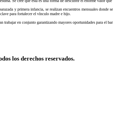
toestima. Se cree que esta es una forma de descubrir el enorme valor que
azada y primera infancia, se realizan encuentros mensuales donde se reú
ave para fortalecer el vínculo madre e hijo.
n trabajar en conjunto garantizando mayores oportunidades para el ba
dos los derechos reservados.