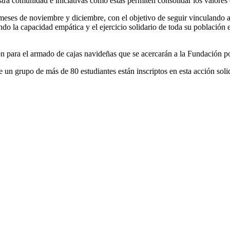
estra comunidad e iniciativas como estas permiten consolidar los valore
s meses de noviembre y diciembre, con el objetivo de seguir vinculando a
do la capacidad empática y el ejercicio solidario de toda su población 
ión para el armado de cajas navideñas que se acercarán a la Fundación 
un grupo de más de 80 estudiantes están inscriptos en esta acción solid